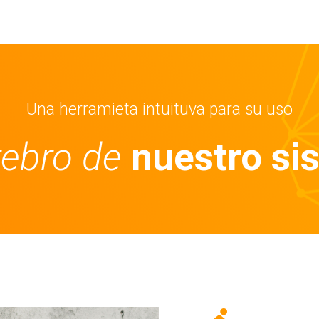
Una herramieta intuituva para su uso
rebro de
n
uestro si