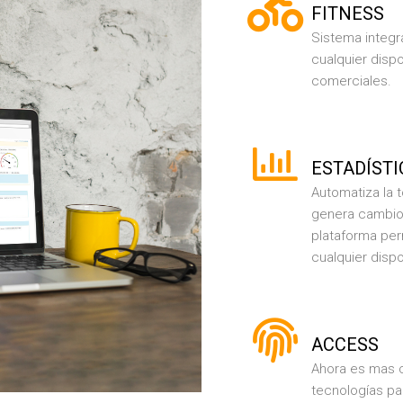
FITNESS
Sistema integra
cualquier disp
comerciales.​
ESTADÍSTI
Automatiza la 
genera cambios
plataforma per
cualquier dispo
ACCESS
Ahora es mas có
tecnologías par