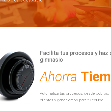
mnasio o centro deportivo
Facilita tus procesos y haz 
gimnasio
Ahorra
Tiem
Automatiza tus procesos, desde cobros, 
clientes y gana tiempo para tu equipo.