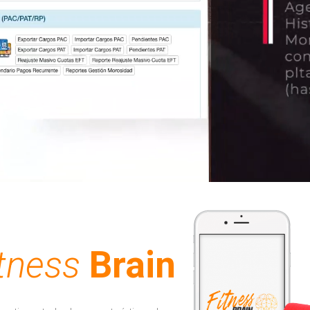
tness
Brain